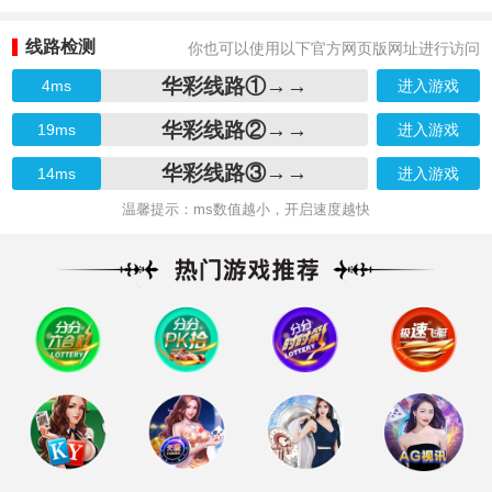
线路检测
你也可以使用以下官方网页版网址进行访问
华彩线路①→→
4ms
进入游戏
华彩线路②→→
19ms
进入游戏
华彩线路③→→
14ms
进入游戏
温馨提示：ms数值越小，开启速度越快