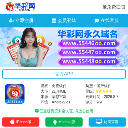
抢免费红包
立即注册
会员登陆
在线客服
官方APP
授权：免费软件
类型：国产软件
大小：21.44MB
星级:
来源：华彩官网
更新时间：
2026.8.7
环境：Android/ios
评分：9.9
已通过百度安全认证, 请放心使用
iPhone版
Android版
访问官网